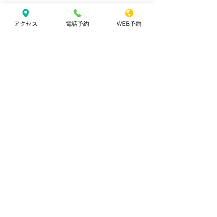
#美容室
#美容院#肥後橋#土佐堀#淀
屋橋#髪質#髪質改善トリートメント 
アクセス
電話予約
WEB予約
#インナーカラー
#ハイライト#ダブ
ルカラー#バレイヤージュ#ブリーチ 
#ケアブリーチ
#イルミナカラー 
#カ
ラー
#白髪染め#白髪ぼかし#リタッ
チ#ヘッドスパ#学割U24#縮毛矯正#
オーガニックカラー#ヴィラロドラ
すべて表示
最新記事