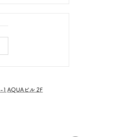
後橋で落ち着ける美容室
AN」
-1
AQUAビル 2F