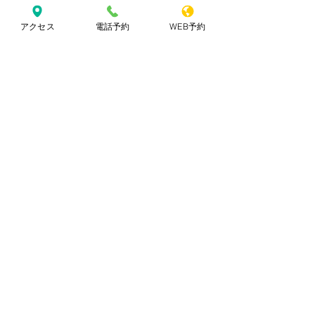
アクセス
電話予約
WEB予約
コメント
「肥後橋で落ち着ける
乾かすだけで決ま
コメントを追加…
美容室TRAN」
後ろ姿まで美しい